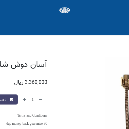
ره ها
Appointment
شغل
آسان دوش شلن
3,360,000
ریال
Add to cart
Terms and Conditions
30-day money-back guarantee