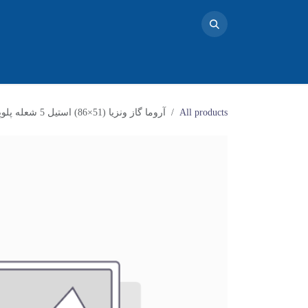
خانه
محصولات
تماس با ما
فروشگاه
بلاگ
دو
All products
آروما گاز ونزیا (51×86) استیل 5 شعله پلوپز وسط ساباف