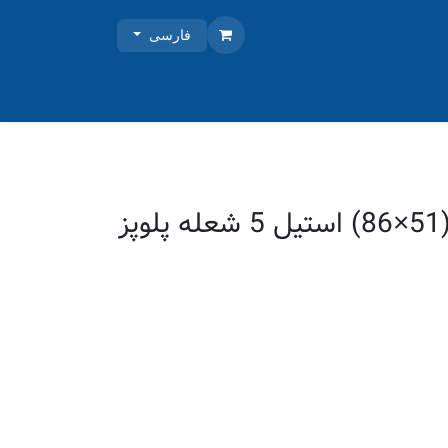
فارسی
آروما گاز ونزیا (51×86) استیل 5 شعله پلوپز