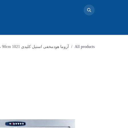
خانه
محصولات
تماس با ما
فروشگاه
بلاگ
دو
All products
آروما هودمخفی استیل کلیدی 90cm 1021 موتورفلز