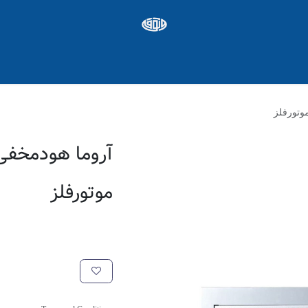
ره ها
Appointment
شغل
موتورفلز