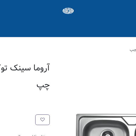
ره ها
Appointment
شغل
چپ