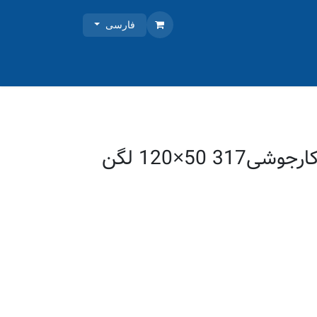
فارسی
آروما سینک توکارجوشی317 50×120 لگن