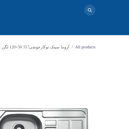
خانه
محصولات
تماس با ما
فروشگاه
بلاگ
دو
All products
آروما سینک توکارجوشی317 50×120 لگن چپ