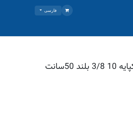
فارسی
ند 50سانت