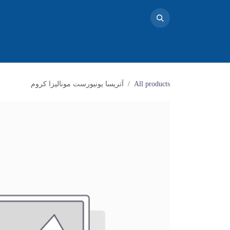
خانه
محصولات
تماس با ما
فروشگاه
بلاگ
دو
All products
آتریسا یونیورست مونالیزا کروم