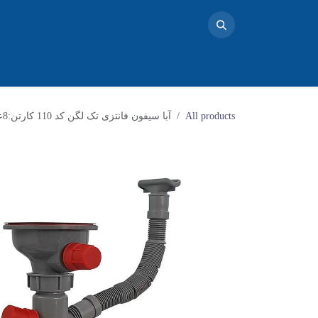
خانه
محصولات
تماس با ما
فروشگاه
بلاگ
دو
All products
آبا سیفون فانتزی تک لگن کد 110 کارتن:8عدد