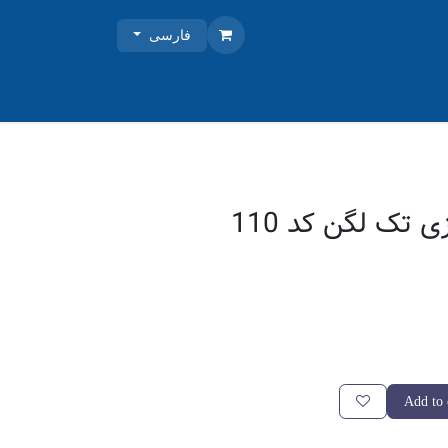
فارسی
آبا سیفون فانتزی تک لگن کد 110