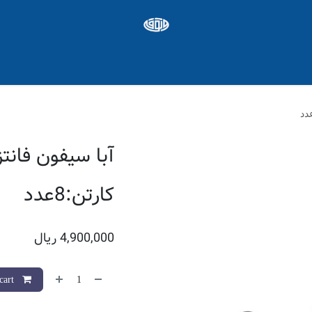
ره ها
Appointment
شغل
کارتن:8عدد
4,900,000
ریال
Add to cart